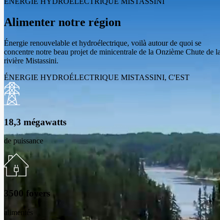
ÉNERGIE HYDROÉLECTRIQUE MISTASSINI
Alimenter notre région
Énergie renouvelable et hydroélectrique, voilà autour de quoi se
concentre notre beau projet de minicentrale de la Onzième Chute de l
rivière Mistassini.
ÉNERGIE HYDROÉLECTRIQUE MISTASSINI, C'EST
18,3 mégawatts
de puissance
3500 foyers
alimentés