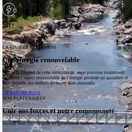
2017
année de mise en service
LA RIVIÈRE MISTASSINI
Une énergie renouvelable
De par la création de cette minicentrale, nous pouvons maintenant
apprécier l’aspect renouvelable de l’énergie produite au quotidien et
avec laquelle des milliers de foyers sont alimentés.
EN SAVOIR PLUS
NOS PARTENAIRES
Unir nos forces et notre communauté
Investir dans l'avenir pour les générations futures